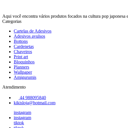
Aqui você encontra vários produtos focados na cultura pop japonesa 
Categorias
Cartelas de Adesivos
Adesivos avulsos
Bottons
Cardenetas
Chaveiros
Print art
Bloquinhos
Planners
Wallpaper
Amigurumis
Atendimento
44 988095840
kikisloja@hotmail.com
instagram
instagram
tiktok
tiktok