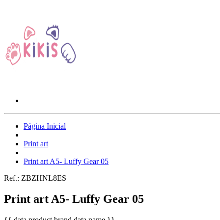
Página Inicial
Print art
Print art A5- Luffy Gear 05
Ref.:
ZBZHNL8ES
Print art A5- Luffy Gear 05
{{ data.product.brand.data.name }}