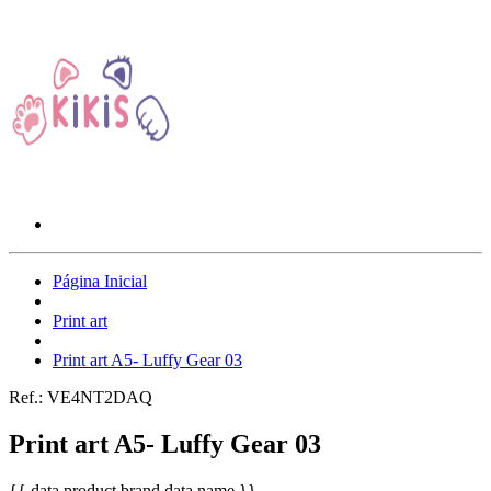
Página Inicial
Print art
Print art A5- Luffy Gear 03
Ref.:
VE4NT2DAQ
Print art A5- Luffy Gear 03
{{ data.product.brand.data.name }}