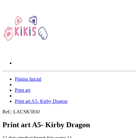
Página Inicial
Print art
Print art A5- Kirby Dragon
Ref.:
LACSK5E6J
Print art A5- Kirby Dragon
{{ data.product.brand.data.name }}