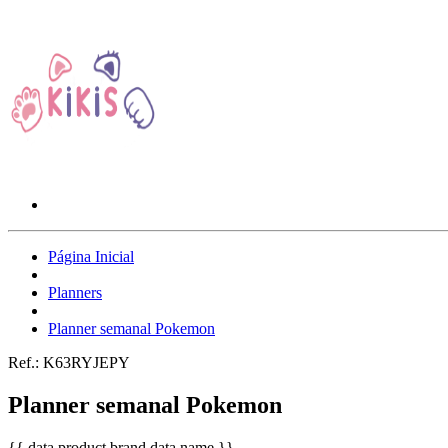
Página Inicial
Planners
Planner semanal Pokemon
Ref.:
K63RYJEPY
Planner semanal Pokemon
{{ data.product.brand.data.name }}