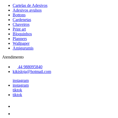
Cartelas de Adesivos
Adesivos avulsos
Bottons
Cardenetas
Chaveiros
Print art
Bloquinhos
Planners
Wallpaper
Amigurumis
Atendimento
44 988095840
kikisloja@hotmail.com
instagram
instagram
tiktok
tiktok