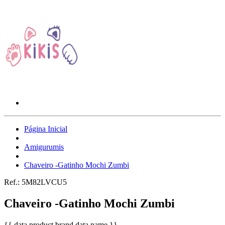
Página Inicial
Amigurumis
Chaveiro -Gatinho Mochi Zumbi
Ref.:
5M82LVCU5
Chaveiro -Gatinho Mochi Zumbi
{{ data.product.brand.data.name }}