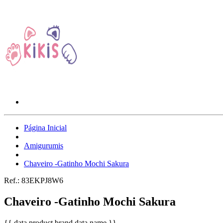
Página Inicial
Amigurumis
Chaveiro -Gatinho Mochi Sakura
Ref.:
83EKPJ8W6
Chaveiro -Gatinho Mochi Sakura
{{ data.product.brand.data.name }}