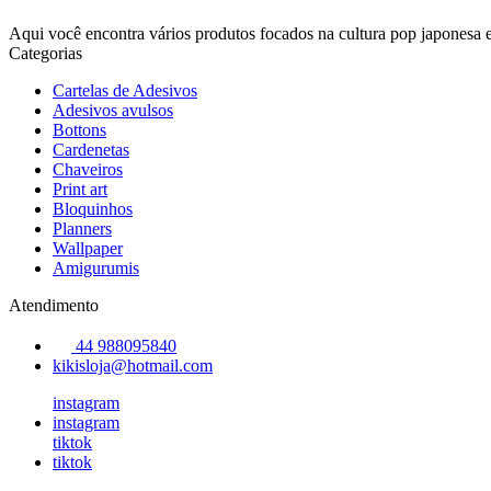
Aqui você encontra vários produtos focados na cultura pop japonesa 
Categorias
Cartelas de Adesivos
Adesivos avulsos
Bottons
Cardenetas
Chaveiros
Print art
Bloquinhos
Planners
Wallpaper
Amigurumis
Atendimento
44 988095840
kikisloja@hotmail.com
instagram
instagram
tiktok
tiktok