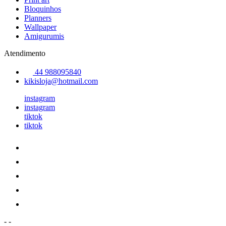
Bloquinhos
Planners
Wallpaper
Amigurumis
Atendimento
44 988095840
kikisloja@hotmail.com
instagram
instagram
tiktok
tiktok
-
-