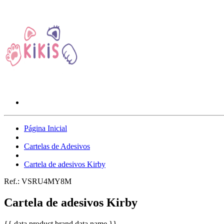
Página Inicial
Cartelas de Adesivos
Cartela de adesivos Kirby
Ref.:
VSRU4MY8M
Cartela de adesivos Kirby
{{ data.product.brand.data.name }}