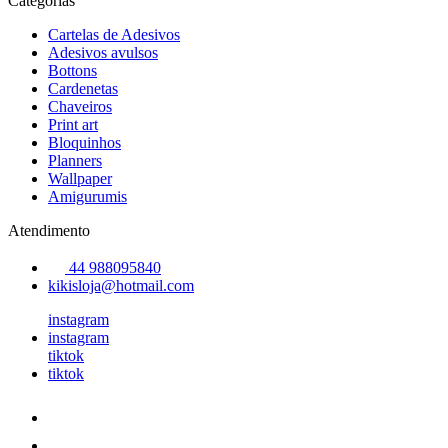
Categorias
Cartelas de Adesivos
Adesivos avulsos
Bottons
Cardenetas
Chaveiros
Print art
Bloquinhos
Planners
Wallpaper
Amigurumis
Atendimento
44 988095840
kikisloja@hotmail.com
instagram
instagram
tiktok
tiktok