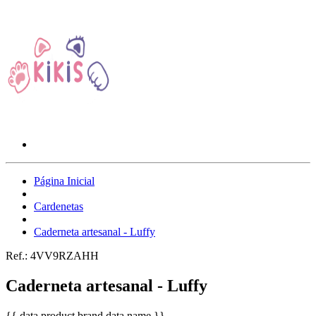
Página Inicial
Cardenetas
Caderneta artesanal - Luffy
Ref.:
4VV9RZAHH
Caderneta artesanal - Luffy
{{ data.product.brand.data.name }}