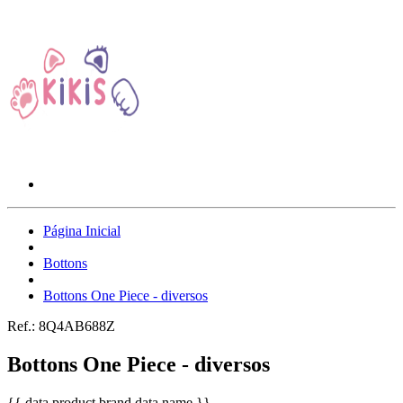
Página Inicial
Bottons
Bottons One Piece - diversos
Ref.:
8Q4AB688Z
Bottons One Piece - diversos
{{ data.product.brand.data.name }}